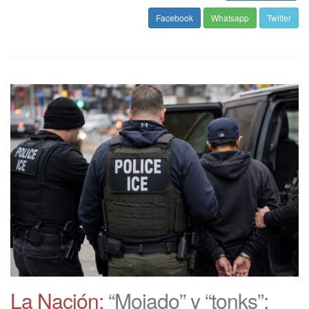
Facebook
Whatsapp
Twitter
La Nación:
“Mojado” y “tonks”: