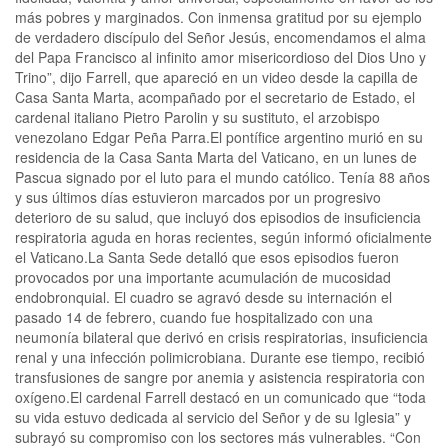
más pobres y marginados. Con inmensa gratitud por su ejemplo
de verdadero discípulo del Señor Jesús, encomendamos el alma
del Papa Francisco al infinito amor misericordioso del Dios Uno y
Trino”, dijo Farrell, que apareció en un video desde la capilla de
Casa Santa Marta, acompañado por el secretario de Estado, el
cardenal italiano Pietro Parolin y su sustituto, el arzobispo
venezolano Edgar Peña Parra.El pontífice argentino murió en su
residencia de la Casa Santa Marta del Vaticano, en un lunes de
Pascua signado por el luto para el mundo católico. Tenía 88 años
y sus últimos días estuvieron marcados por un progresivo
deterioro de su salud, que incluyó dos episodios de insuficiencia
respiratoria aguda en horas recientes, según informó oficialmente
el Vaticano.La Santa Sede detalló que esos episodios fueron
provocados por una importante acumulación de mucosidad
endobronquial. El cuadro se agravó desde su internación el
pasado 14 de febrero, cuando fue hospitalizado con una
neumonía bilateral que derivó en crisis respiratorias, insuficiencia
renal y una infección polimicrobiana. Durante ese tiempo, recibió
transfusiones de sangre por anemia y asistencia respiratoria con
oxígeno.El cardenal Farrell destacó en un comunicado que “toda
su vida estuvo dedicada al servicio del Señor y de su Iglesia” y
subrayó su compromiso con los sectores más vulnerables. “Con