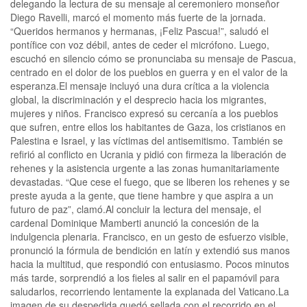
delegando la lectura de su mensaje al ceremoniero monseñor
Diego Ravelli, marcó el momento más fuerte de la jornada.
“Queridos hermanos y hermanas, ¡Feliz Pascua!”, saludó el
pontífice con voz débil, antes de ceder el micrófono. Luego,
escuchó en silencio cómo se pronunciaba su mensaje de Pascua,
centrado en el dolor de los pueblos en guerra y en el valor de la
esperanza.El mensaje incluyó una dura crítica a la violencia
global, la discriminación y el desprecio hacia los migrantes,
mujeres y niños. Francisco expresó su cercanía a los pueblos
que sufren, entre ellos los habitantes de Gaza, los cristianos en
Palestina e Israel, y las víctimas del antisemitismo. También se
refirió al conflicto en Ucrania y pidió con firmeza la liberación de
rehenes y la asistencia urgente a las zonas humanitariamente
devastadas. “Que cese el fuego, que se liberen los rehenes y se
preste ayuda a la gente, que tiene hambre y que aspira a un
futuro de paz”, clamó.Al concluir la lectura del mensaje, el
cardenal Dominique Mamberti anunció la concesión de la
indulgencia plenaria. Francisco, en un gesto de esfuerzo visible,
pronunció la fórmula de bendición en latín y extendió sus manos
hacia la multitud, que respondió con entusiasmo. Pocos minutos
más tarde, sorprendió a los fieles al salir en el papamóvil para
saludarlos, recorriendo lentamente la explanada del Vaticano.La
imagen de su despedida quedó sellada con el recorrido en el