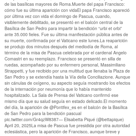
de las basílicas mayores de Roma.Muerte del papa Francisco:
cómo fue su última aparición con vidaEl papa Francisco apareció
por última vez con vida el domingo de Pascua, cuando,
visiblemente debilitado, se presentó en el balcón central de la
Basílica de San Pedro para impartir la bendición “urbi et orbi”
ante 35.000 fieles. Fue su última manifestación pública antes de
su muerte, confirmada por el Vaticano este lunes.La reaparición
se produjo dos minutos después del mediodía de Roma, al
término de la misa de Pascua celebrada por el cardenal Angelo
Comastri en su reemplazo. Francisco se presentó en silla de
ruedas, acompañado por su enfermero personal, Massimiliano
Strappetti, y fue recibido por una multitud que llenaba la Plaza de
San Pedro y se extendía hasta la Vía della Conciliazione. Aunque
sin cánulas de oxígeno, su aspecto seguía mostrando los efectos
de la internación por neumonía que lo había mantenido
hospitalizado. La Sala de Prensa del Vaticano confirmó ese
mismo día que su salud seguía en estado delicado.El momento
del día, la aparición de @Pontifex_es en el balcón de la Basílica
de San Pedro para la bendición pascual
pic.twitter.com/Gr4qzW8387— Elisabetta Piqué (@bettapique)
April 20, 2025La misa de Pascua fue presidida por otra autoridad
eclesiástica, pero la aparición de Francisco, aunque breve y