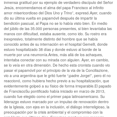
inmensa gratitud por su ejemplo de verdadero discípulo del Señor
Jesús, encomendamos el alma del papa Francisco al infinito
amor misericordioso del Dios Uno y Trino”, expresó.Ayer, cuando
dio su última vuelta en papamóvil después de impartir la
bendición pascual, al Papa no se lo había visto bien. En medio
del júbilo de las 35.000 personas presentes, si bien levantaba las
manos con dificultad, estaba ausente, como ido. Su rostro era
inexpresivo, totalmente distinto del hombre que se había
conocido antes de su internación en el hospital Gemelli, donde
estuvo hospitalizado 38 días y donde estuvo al borde de la
muerte por una neumonía.Antes, más allá de los achaques,
intentaba conectar con su mirada con alguien. Ayer, en cambio,
se lo veía en otra dimensión. De hecho esta cronista cuando vio
pasar el papamóvil por el principio de la via de la Conciliazione,
vio a una argentina que le gritó fuerte “¡padre Jorge!”, pero él no
reaccionó, como hubiera hecho previo a su hospitalización, que
evidentemente golpeó a su físico de forma irreparable.El papado
de FranciscoSu pontificado había iniciado en marzo de 2013,
cuando fue elegido como el primer papa latinoamericano. Su
liderazgo estuvo marcado por un impulso de renovación dentro
de la Iglesia, con ejes en la inclusión, el diálogo interreligioso, la
preocupación por la crisis ambiental y el compromiso con la