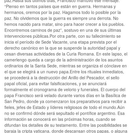
paz.Hasta sus últimos días, Francisco mantuvo ese mensaje.
“Pienso en tantos países que están en guerra. Hermanas y
hermanos, oremos por la paz. Hagamos todo lo posible por la
paz. No olvidemos que la guerra es siempre una derrota. No
hemos nacido para matar, sino para hacer crecer a los pueblos.
Encontremos caminos de paz”, sostuvo en una de sus últimas
intervenciones públicas.Por otra parte, con su fallecimiento se
inicia el período de Sede Vacante, una etapa prevista por el
derecho canónico en la que se suspende la autoridad papal y
cesan diversas actividades de la Curia Romana. En este lapso, el
camerlengo queda a cargo de la administración de los asuntos
ordinarios de la Santa Sede, mientras se organiza el cónclave en
el que se elegirá a un nuevo papa.Entre los rituales inmediatos,
se procederá a la destrucción del Anillo del Pescador, el sello
papal oficial, para evitar falsificaciones, y se anunciará
formalmente el cronograma de velorio y funerales. El cuerpo del
papa Francisco será velado durante varios días en la Basílica de
San Pedro, donde ya comenzaron los preparativos para recibir a
fieles, jefes de Estado y líderes religiosos de todo el mundo.Aún
no se confirmó dónde será sepultado el pontífice argentino. Esa
información se conocerá en las próximas horas, cuando se
difundan los detalles de su testamento. Entre las posibilidades se
baraja la cripta vaticana, donde descansan otros papas, o alguna