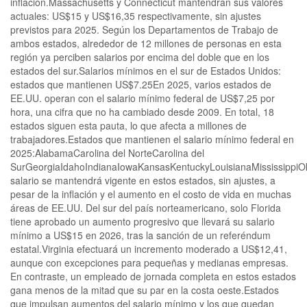
inflación.Massachusetts y Connecticut mantendrán sus valores
actuales: US$15 y US$16,35 respectivamente, sin ajustes
previstos para 2025. Según los Departamentos de Trabajo de
ambos estados, alrededor de 12 millones de personas en esta
región ya perciben salarios por encima del doble que en los
estados del sur.Salarios mínimos en el sur de Estados Unidos:
estados que mantienen US$7.25En 2025, varios estados de
EE.UU. operan con el salario mínimo federal de US$7,25 por
hora, una cifra que no ha cambiado desde 2009. En total, 18
estados siguen esta pauta, lo que afecta a millones de
trabajadores.Estados que mantienen el salario mínimo federal en
2025:AlabamaCarolina del NorteCarolina del
SurGeorgiaIdahoIndianaIowaKansasKentuckyLouisianaMississipp
salario se mantendrá vigente en estos estados, sin ajustes, a
pesar de la inflación y el aumento en el costo de vida en muchas
áreas de EE.UU. Del sur del país norteamericano, solo Florida
tiene aprobado un aumento progresivo que llevará su salario
mínimo a US$15 en 2026, tras la sanción de un referéndum
estatal.Virginia efectuará un incremento moderado a US$12,41,
aunque con excepciones para pequeñas y medianas empresas.
En contraste, un empleado de jornada completa en estos estados
gana menos de la mitad que su par en la costa oeste.Estados
que impulsan aumentos del salario mínimo y los que quedan