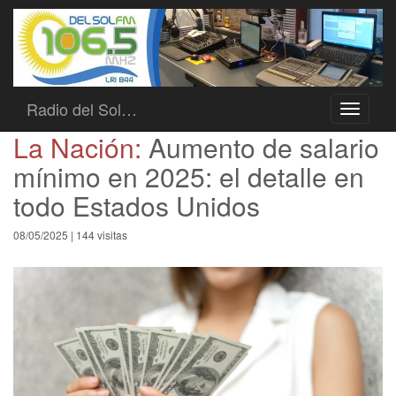
Radio del Sol…
Toggle
navigati
La Nación:
Aumento de salario
mínimo en 2025: el detalle en
todo Estados Unidos
08/05/2025 | 144 visitas