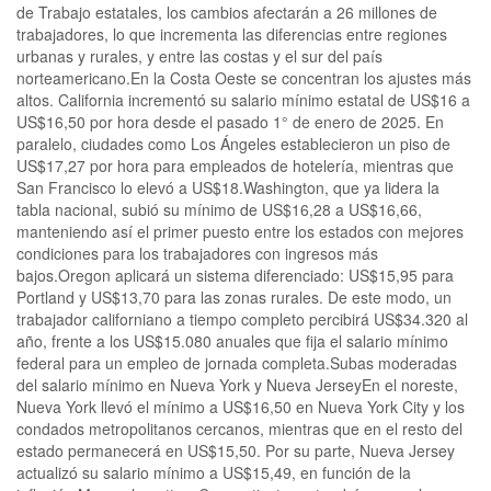
de Trabajo estatales, los cambios afectarán a 26 millones de
trabajadores, lo que incrementa las diferencias entre regiones
urbanas y rurales, y entre las costas y el sur del país
norteamericano.En la Costa Oeste se concentran los ajustes más
altos. California incrementó su salario mínimo estatal de US$16 a
US$16,50 por hora desde el pasado 1° de enero de 2025. En
paralelo, ciudades como Los Ángeles establecieron un piso de
US$17,27 por hora para empleados de hotelería, mientras que
San Francisco lo elevó a US$18.Washington, que ya lidera la
tabla nacional, subió su mínimo de US$16,28 a US$16,66,
manteniendo así el primer puesto entre los estados con mejores
condiciones para los trabajadores con ingresos más
bajos.Oregon aplicará un sistema diferenciado: US$15,95 para
Portland y US$13,70 para las zonas rurales. De este modo, un
trabajador californiano a tiempo completo percibirá US$34.320 al
año, frente a los US$15.080 anuales que fija el salario mínimo
federal para un empleo de jornada completa.Subas moderadas
del salario mínimo en Nueva York y Nueva JerseyEn el noreste,
Nueva York llevó el mínimo a US$16,50 en Nueva York City y los
condados metropolitanos cercanos, mientras que en el resto del
estado permanecerá en US$15,50. Por su parte, Nueva Jersey
actualizó su salario mínimo a US$15,49, en función de la