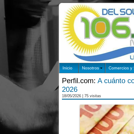
Inicio
Nosotros
Comercios y 
Perfil.com:
A cuánto co
2026
18/05/2026
| 75 visitas