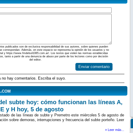
ios publicados son de exclusiva responsabilidad de sus autores, sobre quienes pueden
ue correspondan. Además, en este espacio se representa la opinión de los usuarios y no
ortal y https://www.fmdelsol1065.com.ar/. Los textos que violen las normas establecidas
dos, tanto a partir de una denuncia de abuso por parte de los lectores como por decisión
del editor.
Enviar comentario
 no hay comentarios. Escriba el suyo.
l.com
del subte hoy: cómo funcionan las líneas A,
 E y H hoy, 5 de agosto
stado de las líneas de subte y Premetro este miércoles 5 de agosto de
ción sobre demoras, interrupciones y frecuencia del subte porteño. Leer
» Leer más...