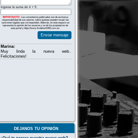
Ingrese la suma de 4 + 5:
IMPORTANTE!:
Los comentarios publicados son de exclusiva
responsabilidad de sus autores, sobre quienes pueden recaer las
sanciones legales que correspondan. Además, en este espacio se
representa la opinión de los usuarios y no de los propietarios de
este portal y https://www.fmdelsol1065.com.ar/.
Enviar mensaje
Marina:
Muy linda la nueva web..
Felicitaciones!
dejanos tu opinión
¿Qué te parece nuestra nueva web?