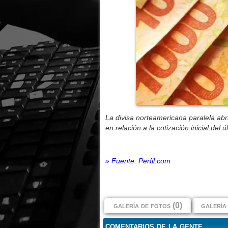
La divisa norteamericana paralela ab
en relación a la cotización inicial del
» Fuente: Perfil.com
galería de fotos (0)
galería 
comentarios de la gente