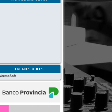
enlaces útiles
VeemeSoft