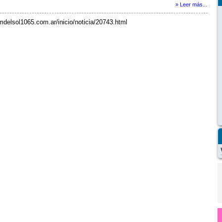
» Leer más...
mdelsol1065.com.ar/inicio/noticia/20743.html