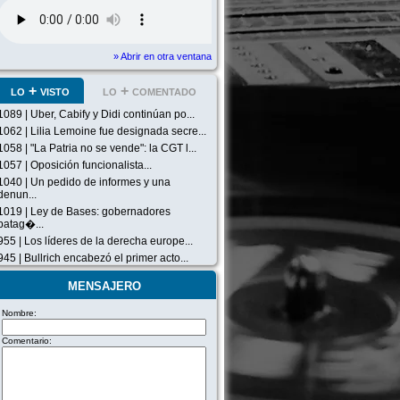
» Abrir en otra ventana
lo + visto
lo + comentado
1089 | Uber, Cabify y Didi continúan po...
1062 | Lilia Lemoine fue designada secre...
1058 | "La Patria no se vende": la CGT l...
1057 | Oposición funcionalista...
1040 | Un pedido de informes y una
denun...
1019 | Ley de Bases: gobernadores
patag�...
955 | Los líderes de la derecha europe...
945 | Bullrich encabezó el primer acto...
mensajero
Nombre:
Comentario: