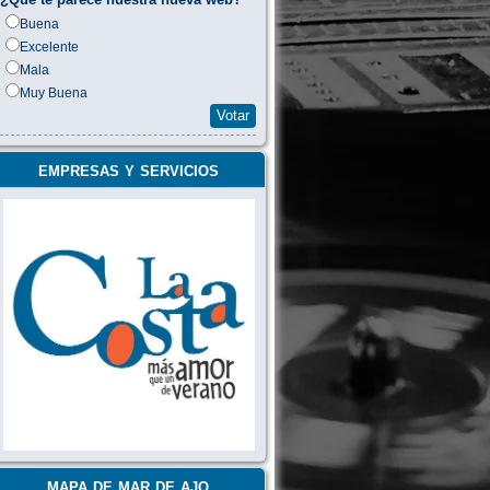
Buena
Excelente
Mala
Muy Buena
Votar
empresas y servicios
mapa de mar de ajo