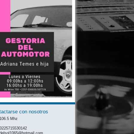
tactarse con nosotros
 106.5 Mhz
: 0225715530142
mdelsol1065@hotmail.com