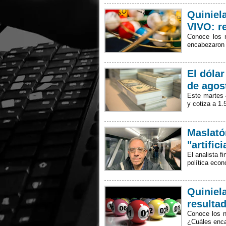
Quiniel
VIVO: r
Conoce los 
encabezaron
El dóla
de agos
Este martes 
y cotiza a 1
Maslató
"artific
El analista f
política econ
Quiniel
resultad
Conoce los n
¿Cuáles enc