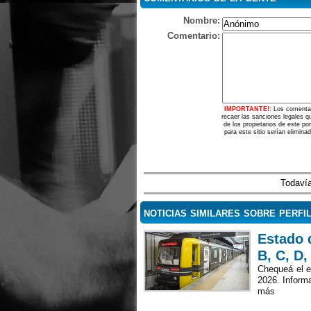
Nombre:
Comentario:
IMPORTANTE!:
Los comentar
recaer las sanciones legales q
de los propietarios de este p
para este sitio serían elimina
Todavía
noticias similares sobre perfi
Estado 
B, C, D,
Chequeá el e
2026. Informa
más