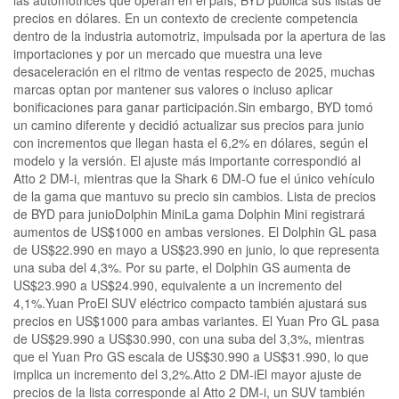
las automotrices que operan en el país, BYD publica sus listas de
precios en dólares. En un contexto de creciente competencia
dentro de la industria automotriz, impulsada por la apertura de las
importaciones y por un mercado que muestra una leve
desaceleración en el ritmo de ventas respecto de 2025, muchas
marcas optan por mantener sus valores o incluso aplicar
bonificaciones para ganar participación.Sin embargo, BYD tomó
un camino diferente y decidió actualizar sus precios para junio
con incrementos que llegan hasta el 6,2% en dólares, según el
modelo y la versión. El ajuste más importante correspondió al
Atto 2 DM-i, mientras que la Shark 6 DM-O fue el único vehículo
de la gama que mantuvo su precio sin cambios. Lista de precios
de BYD para junioDolphin MiniLa gama Dolphin Mini registrará
aumentos de US$1000 en ambas versiones. El Dolphin GL pasa
de US$22.990 en mayo a US$23.990 en junio, lo que representa
una suba del 4,3%. Por su parte, el Dolphin GS aumenta de
US$23.990 a US$24.990, equivalente a un incremento del
4,1%.Yuan ProEl SUV eléctrico compacto también ajustará sus
precios en US$1000 para ambas variantes. El Yuan Pro GL pasa
de US$29.990 a US$30.990, con una suba del 3,3%, mientras
que el Yuan Pro GS escala de US$30.990 a US$31.990, lo que
implica un incremento del 3,2%.Atto 2 DM-iEl mayor ajuste de
precios de la lista corresponde al Atto 2 DM-i, un SUV también