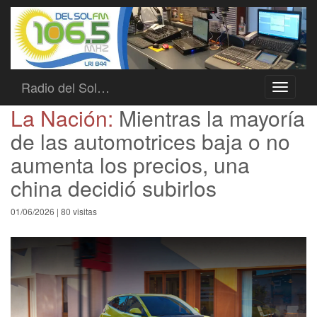
Radio del Sol…
Toggle
navigati
La Nación:
Mientras la mayoría
de las automotrices baja o no
aumenta los precios, una
china decidió subirlos
01/06/2026 | 80 visitas