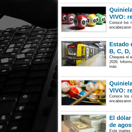
Quiniel
VIVO: r
Conocé los n
encabezaron
Estado 
B, C, D,
Chequeá el e
2026. Informa
más
Quiniel
VIVO: r
Conoce los 
encabezaron
El dóla
de agos
Este martes 