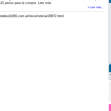
.515 pesos para la compra. Leer más
» Leer más...
mdelsol1065.com.ar/inicio/noticia/20872.html