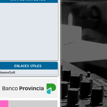
enlaces útiles
VeemeSoft