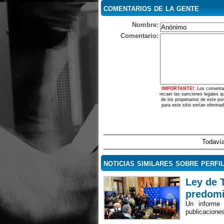
comentarios de la gente
Nombre:
Comentario:
IMPORTANTE!:
Los comentar
recaer las sanciones legales q
de los propietarios de este p
para este sitio serían elimina
Todavía
noticias similares sobre perfi
Ley de T
predomi
Un informe 
publicacione