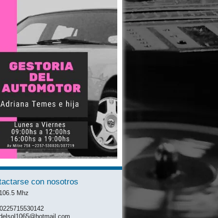
tactarse con nosotros
 106.5 Mhz
: 0225715530142
mdelsol1065@hotmail.com