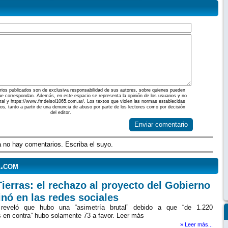
ios publicados son de exclusiva responsabilidad de sus autores, sobre quienes pueden
ue correspondan. Además, en este espacio se representa la opinión de los usuarios y no
ortal y https://www.fmdelsol1065.com.ar/. Los textos que violen las normas establecidas
dos, tanto a partir de una denuncia de abuso por parte de los lectores como por decisión
del editor.
Enviar comentario
 no hay comentarios. Escriba el suyo.
l.com
ierras: el rechazo al proyecto del Gobierno
nó en las redes sociales
reveló que hubo una “asimetría brutal” debido a que “de 1.220
s en contra” hubo solamente 73 a favor. Leer más
» Leer más...