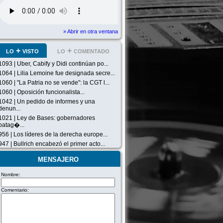
» Abrir en otra ventana
lo + visto
lo + comentado
1093 | Uber, Cabify y Didi continúan po...
1064 | Lilia Lemoine fue designada secre...
1060 | "La Patria no se vende": la CGT l...
1060 | Oposición funcionalista...
1042 | Un pedido de informes y una
denun...
1021 | Ley de Bases: gobernadores
patag�...
956 | Los líderes de la derecha europe...
947 | Bullrich encabezó el primer acto...
mensajero
Nombre:
Comentario: