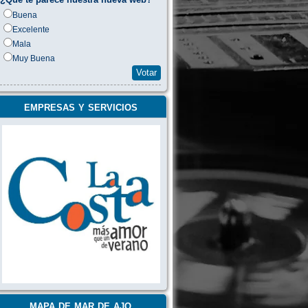
Buena
Excelente
Mala
Muy Buena
Votar
empresas y servicios
mapa de mar de ajo