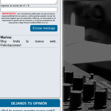
Ingrese la suma de 4 + 5:
IMPORTANTE!:
Los comentarios publicados son de exclusiva
responsabilidad de sus autores, sobre quienes pueden recaer las
sanciones legales que correspondan. Además, en este espacio se
representa la opinión de los usuarios y no de los propietarios de
este portal y https://www.fmdelsol1065.com.ar/.
Enviar mensaje
Marina:
Muy linda la nueva web..
Felicitaciones!
dejanos tu opinión
¿Qué te parece nuestra nueva web?