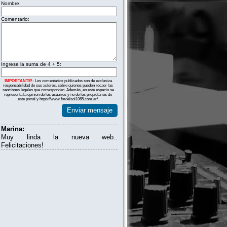
Nombre:
Comentario:
Ingrese la suma de 4 + 5:
IMPORTANTE!:
Los comentarios publicados son de exclusiva
responsabilidad de sus autores, sobre quienes pueden recaer las
sanciones legales que correspondan. Además, en este espacio se
representa la opinión de los usuarios y no de los propietarios de
este portal y https://www.fmdelsol1065.com.ar/.
Enviar mensaje
Marina:
Muy linda la nueva web..
Felicitaciones!