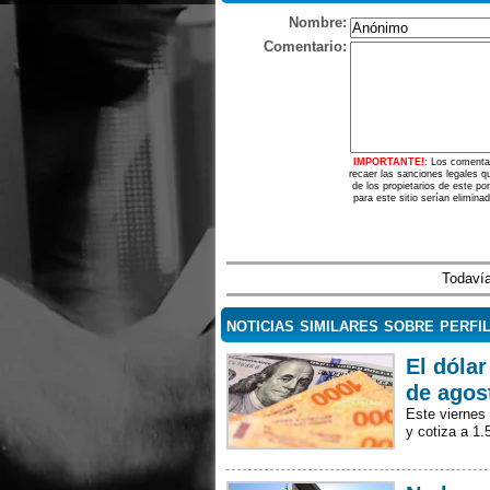
Nombre:
Comentario:
IMPORTANTE!:
Los comentar
recaer las sanciones legales q
de los propietarios de este p
para este sitio serían elimina
Todavía
noticias similares sobre perfi
El dólar
de agos
Este viernes
y cotiza a 1