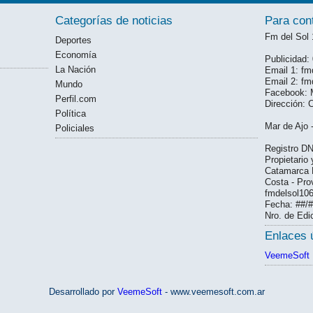
Categorías de noticias
Para con
Fm del Sol
Deportes
Economía
Publicidad
La Nación
Email 1: f
Email 2: f
Mundo
Facebook: 
Perfil.com
Dirección: 
Política
Mar de Ajo 
Policiales
Registro DN
Propietario
Catamarca N
Costa - Pro
fmdelsol10
Fecha: ##/
Nro. de Edi
Enlaces ú
VeemeSoft
Desarrollado por
VeemeSoft
- www.veemesoft.com.ar