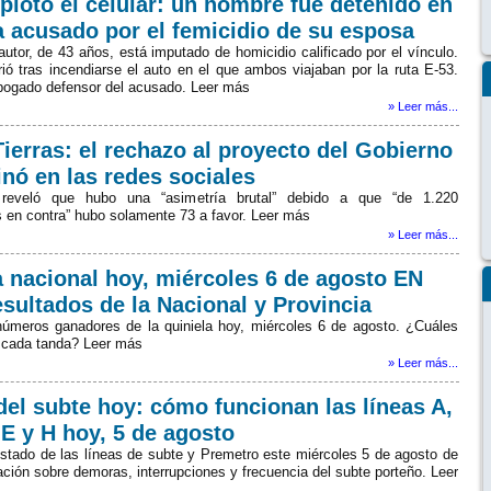
plotó el celular: un hombre fue detenido en
 acusado por el femicidio de su esposa
utor, de 43 años, está imputado de homicidio calificado por el vínculo.
ió tras incendiarse el auto en el que ambos viajaban por la ruta E-53.
abogado defensor del acusado. Leer más
» Leer más...
ierras: el rechazo al proyecto del Gobierno
nó en las redes sociales
reveló que hubo una “asimetría brutal” debido a que “de 1.220
s en contra” hubo solamente 73 a favor. Leer más
» Leer más...
a nacional hoy, miércoles 6 de agosto EN
esultados de la Nacional y Provincia
úmeros ganadores de la quiniela hoy, miércoles 6 de agosto. ¿Cuáles
 cada tanda? Leer más
» Leer más...
del subte hoy: cómo funcionan las líneas A,
 E y H hoy, 5 de agosto
stado de las líneas de subte y Premetro este miércoles 5 de agosto de
ción sobre demoras, interrupciones y frecuencia del subte porteño. Leer