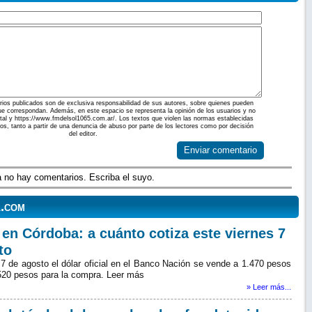
ios publicados son de exclusiva responsabilidad de sus autores, sobre quienes pueden
ue correspondan. Además, en este espacio se representa la opinión de los usuarios y no
ortal y https://www.fmdelsol1065.com.ar/. Los textos que violen las normas establecidas
dos, tanto a partir de una denuncia de abuso por parte de los lectores como por decisión
del editor.
Enviar comentario
 no hay comentarios. Escriba el suyo.
l.com
 en Córdoba: a cuánto cotiza este viernes 7
to
 7 de agosto el dólar oficial en el Banco Nación se vende a 1.470 pesos
.520 pesos para la compra. Leer más
» Leer más...