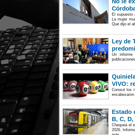
No le ex
Córdoba
El supuesto a
La mujer mur
Qué dijo el 
Ley de T
predomi
Un informe 
publicacione
Quiniel
VIVO: r
Conocé los n
encabezaron
Estado 
B, C, D,
Chequeá el e
2026. Informa
más