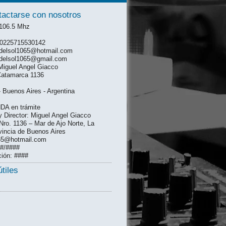
tactarse con nosotros
 106.5 Mhz
: 0225715530142
mdelsol1065@hotmail.com
mdelsol1065@gmail.com
Miguel Angel Giacco
Catamarca 1136
- Buenos Aires - Argentina
DA en trámite
 y Director: Miguel Angel Giacco
ro. 1136 – Mar de Ajo Norte, La
vincia de Buenos Aires
65@hotmail.com
##/####
ción: ####
tiles