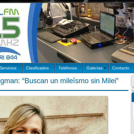
Servicios
Clasificados
Teléfonos
Galerías
Contacto
gman: “Buscan un mileísmo sin Milei”