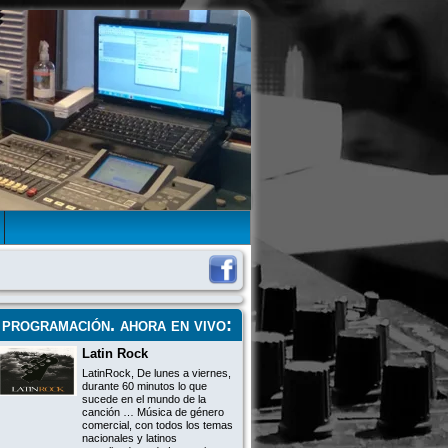
programación
. ahora en vivo:
Latin Rock
LatinRock, De lunes a viernes,
durante 60 minutos lo que
sucede en el mundo de la
canción … Música de género
comercial, con todos los temas
nacionales y latinos