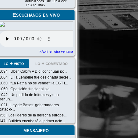
actualizados.- de Lun a vier
17.30 a 1845
Escuchanos en vivo
» Abrir en otra ventana
lo + visto
lo + comentado
1094 | Uber, Cabify y Didi continúan po...
1064 | Lilia Lemoine fue designada secre...
1060 | "La Patria no se vende": la CGT l...
1060 | Oposición funcionalista...
1042 | Un pedido de informes y una
denun...
1021 | Ley de Bases: gobernadores
patag�...
956 | Los líderes de la derecha europe...
947 | Bullrich encabezó el primer acto...
mensajero