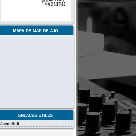
mapa de mar de ajo
enlaces útiles
VeemeSoft