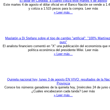
El dólar en Córdoba: a cuánto cotiza este martes 4 de agosto
Este martes 4 de agosto el dólar oficial en el Banco Nación se vende a 1.
y cotiza a 1.515 pesos para la compra. Leer más
» Leer más...
Maslatón a Di Stefano sobre el tipo de cambio "artificial": "100% Martíne
puro"
El analista financiero comentó en "X" una publicación del economista que r
política económica del presidente Milei. Leer más
» Leer más...
Quiniela nacional hoy, lunes 3 de agosto EN VIVO: resultados de la Nac
Provincia
Conoce los números ganadores de la quiniela hoy, [miércoles 24 de junio 
¿Cuáles encabezaron cada tanda? Leer más
» Leer más...