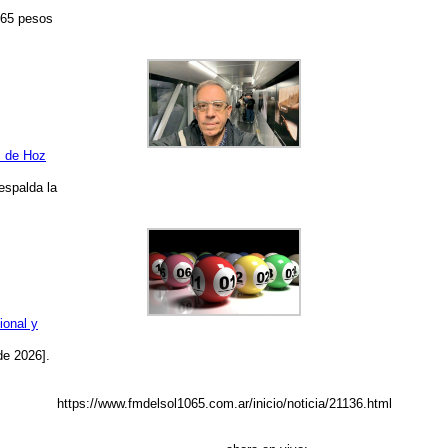
465 pesos
z de Hoz
espalda la
ional y
de 2026].
https://www.fmdelsol1065.com.ar/inicio/noticia/21136.html