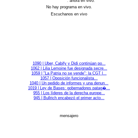
programación
. ahora en vivo:
No hay programa en vivo.
Escuchanos en vivo
1090 | Uber, Cabify y Didi continúan po...
1062 | Lilia Lemoine fue designada secre...
1059 | "La Patria no se vende": la CGT l...
1057 | Oposición funcionalista...
1040 | Un pedido de informes y una denun...
1019 | Ley de Bases: gobernadores patag�...
955 | Los líderes de la derecha europe...
945 | Bullrich encabezó el primer acto...
mensajero