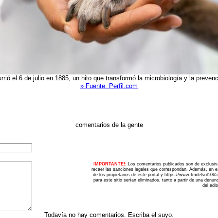
rrió el 6 de julio en 1885, un hito que transformó la microbiología y la prev
» Fuente: Perfil.com
comentarios de la gente
IMPORTANTE!:
Los comentarios publicados son de exclusiv
recaer las sanciones legales que correspondan. Además, en es
de los propietarios de este portal y https://www.fmdelsol106
para este sitio serían eliminados, tanto a partir de una denu
del edit
Todavía no hay comentarios. Escriba el suyo.