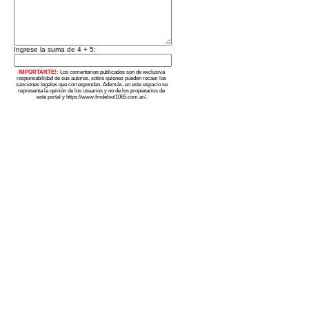
Ingrese la suma de 4 + 5:
IMPORTANTE!:
Los comentarios publicados son de exclusiva
responsabilidad de sus autores, sobre quienes pueden recaer las
sanciones legales que correspondan. Además, en este espacio se
representa la opinión de los usuarios y no de los propietarios de
este portal y https://www.fmdelsol1065.com.ar/.